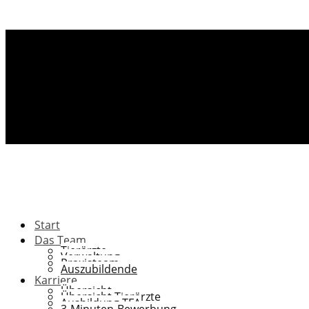
Start
Das Team
Tierärzte
Verwaltung
Praxisteam
Auszubildende
Karriere
Übersicht
Übersicht Tierärzte
Ausbildung TFA