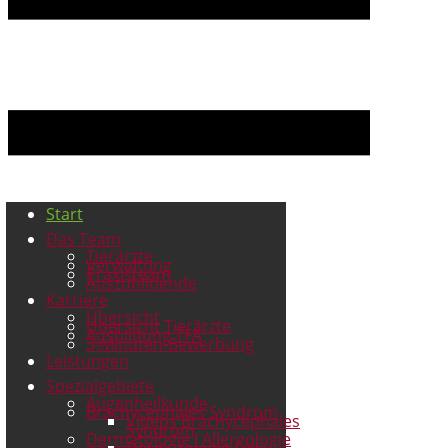
Start
Das Team
Tierärzte
Verwaltung
Praxisteam
Auszubildende
Karriere
Übersicht
Übersicht Tierärzte
Ausbildung TFA
3-Minuten-Bewerbung
Leistungen
Spezialgebiete
Augenheilkunde
Brachycephales Syndrom
Videos Brachycephales
Syndrom
Dermatologie I Allergologie
Dermatologie Fell u.