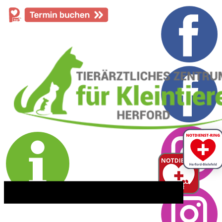
​05221 - 55 234