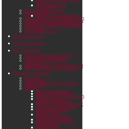
Haut
Dermatologie
Ursachen
Gastroenterologie
Kleinsäuger
Videos Kleinsäuger
Behandlung Patellaluxation
Behandlung Kreuzbandriss
Sanfte Kastration Hündin
Urologie Laser-Lithotripsie
Urologie
Zahnheilkunde
Kreuzbandriss
Patellaluxation
Für Tierärzte
Informationen Tierarzt
Seminare Tierärzte
Seminaranmeldung
Tierärzte
Werbemittel Notdienstring
Werbemittel Überweiser
Service + Kontakt
Kontakt
Download
Informationen Tierhalter
Über uns
NEWS
Blutdruckwerte
Dein Tier im Alter
Reisen mit Haustieren
Neue Leitung
Augenheilkunde
Neuer Praxisstandort
Was ist ein Notfall?
Gesunde Haut +
gesundes Fell
Reise- und
Notfallapotheke
Zahngesundheit
Magen-Darm oder
Vergiftung
Sicherheit