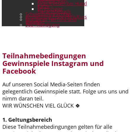
Weihnachten
Gras fressen bei Hund
Katze
Stressfreier
Tierarztbesuch
Schokoladenrechner
Anmeldung Erste-Hilfe-Kurs
Notdienst Herford und
Bielefeld
360°-Rundgang
Teilnahmebedingungen
Gewinnspiele Instagram und
Facebook
Auf unseren Social Media-Seiten finden
gelegentlich Gewinnspiele statt. Folge uns uns und
nimm daran teil.
WIR WÜNSCHEN VIEL GLÜCK 🍀
1. Geltungsbereich
Diese Teilnahmebedingungen gelten für alle