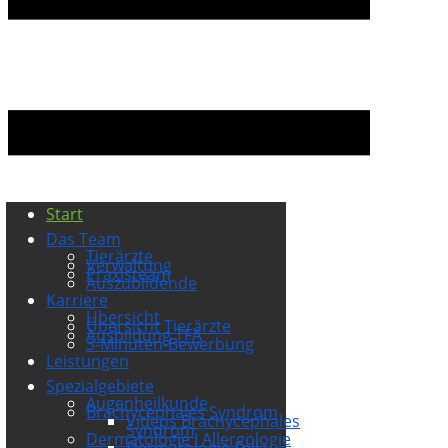
Start
Das Team
Tierärzte
Verwaltung
Praxisteam
Auszubildende
Karriere
Übersicht
Übersicht Tierärzte
Ausbildung TFA
3-Minuten-Bewerbung
Leistungen
Spezialgebiete
Augenheilkunde
Brachycephales Syndrom
Videos Brachycephales
Syndrom
Dermatologie I Allergologie
Dermatologie Fell u.