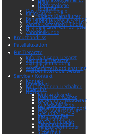
Haut
Dermatologie
Ursachen
Gastroenterologie
Kleinsäuger
Videos Kleinsäuger
Behandlung Patellaluxation
Behandlung Kreuzbandriss
Sanfte Kastration Hündin
Urologie Laser-Lithotripsie
Urologie
Zahnheilkunde
Kreuzbandriss
Patellaluxation
Für Tierärzte
Informationen Tierarzt
Seminare Tierärzte
Seminaranmeldung
Tierärzte
Werbemittel Notdienstring
Werbemittel Überweiser
Service + Kontakt
Kontakt
Download
Informationen Tierhalter
Über uns
NEWS
Blutdruckwerte
Dein Tier im Alter
Reisen mit Haustieren
Neue Leitung
Augenheilkunde
Neuer Praxisstandort
Was ist ein Notfall?
Gesunde Haut +
gesundes Fell
Reise- und
Notfallapotheke
Zahngesundheit
Magen-Darm oder
Vergiftung
Sicherheit