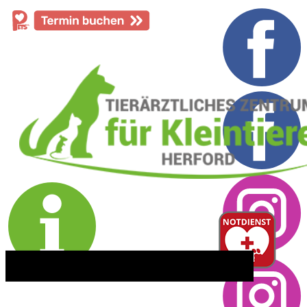
​05221 - 55 234