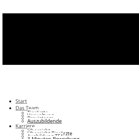
Start
Das Team
Tierärzte
Verwaltung
Praxisteam
Auszubildende
Karriere
Übersicht
Übersicht Tierärzte
Ausbildung TFA