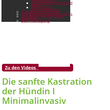
Weihnachten
Gras fressen bei Hund
Katze
Stressfreier
Tierarztbesuch
Schokoladenrechner
Anmeldung Erste-Hilfe-Kurs
Notdienst Herford und
Bielefeld
360°-Rundgang
Zu den Videos
Die sanfte Kastration
der Hündin I
Minimalinvasiv