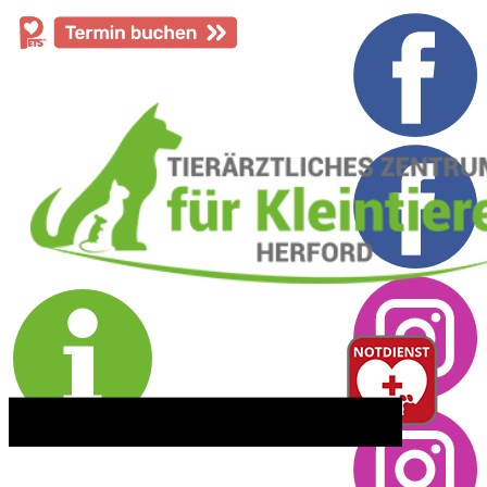
​05221 - 55 234