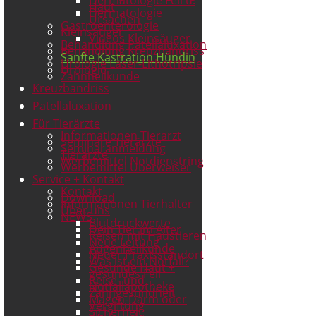
Haut
Dermatologie
Ursachen
Gastroenterologie
Kleinsäuger
Videos Kleinsäuger
Behandlung Patellaluxation
Behandlung Kreuzbandriss
Sanfte Kastration Hündin
Urologie Laser-Lithotripsie
Urologie
Zahnheilkunde
Kreuzbandriss
Patellaluxation
Für Tierärzte
Informationen Tierarzt
Seminare Tierärzte
Seminaranmeldung
Tierärzte
Werbemittel Notdienstring
Werbemittel Überweiser
Service + Kontakt
Kontakt
Download
Informationen Tierhalter
Über uns
NEWS
Blutdruckwerte
Dein Tier im Alter
Reisen mit Haustieren
Neue Leitung
Augenheilkunde
Neuer Praxisstandort
Was ist ein Notfall?
Gesunde Haut +
gesundes Fell
Reise- und
Notfallapotheke
Zahngesundheit
Magen-Darm oder
Vergiftung
Sicherheit