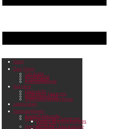
Start
Das Team
Tierärzte
Verwaltung
Praxisteam
Auszubildende
Karriere
Übersicht
Übersicht Tierärzte
Ausbildung TFA
3-Minuten-Bewerbung
Leistungen
Spezialgebiete
Augenheilkunde
Brachycephales Syndrom
Videos Brachycephales
Syndrom
Dermatologie I Allergologie
Dermatologie Fell u.